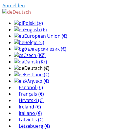
Anmelden
Deutsch
Polski (zł)
English (£)
European Union (€)
België (€)
български език (€)
Czech (Kč)
Dansk (Kr)
Deutsch (€)
Eestlane (€)
ελληνικά (€)
Español (€)
Français (€)
Hrvatski (€)
Ireland (€)
Italiano (€)
Latvietis (€)
Lëtzebuerg (€)