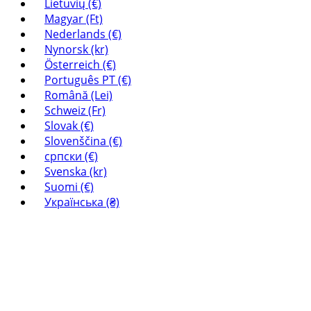
Lietuvių (€)
Magyar (Ft)
Nederlands (€)
Nynorsk (kr)
Österreich (€)
Português PT (€)
Română (Lei)
Schweiz (Fr)
Slovak (€)
Slovenščina (€)
српски (€)
Svenska (kr)
Suomi (€)
Українська (₴)