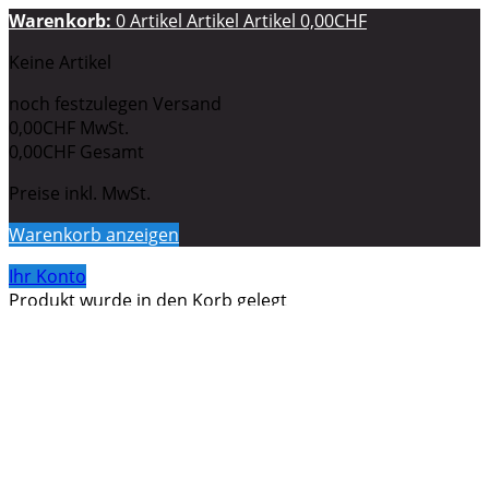
Warenkorb:
0
Artikel
Artikel
Artikel
0,00CHF
Keine Artikel
noch festzulegen
Versand
0,00CHF
MwSt.
0,00CHF
Gesamt
Preise inkl. MwSt.
Warenkorb anzeigen
Ihr Konto
Produkt wurde in den Korb gelegt
Menge
Gesamt
Sie haben
0
Artikel in Ihrem Warenkorb.
Es gibt 1 Artikel
in Ihrem Warenkorb.
Gesamt Artikel (inkl. MwSt.)
Gesamt Versandkosten (inkl. MwSt.)
noch festzulegen
MwSt.
0,00CHF