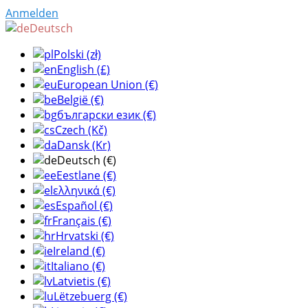
Anmelden
Deutsch
Polski (zł)
English (£)
European Union (€)
België (€)
български език (€)
Czech (Kč)
Dansk (Kr)
Deutsch (€)
Eestlane (€)
ελληνικά (€)
Español (€)
Français (€)
Hrvatski (€)
Ireland (€)
Italiano (€)
Latvietis (€)
Lëtzebuerg (€)