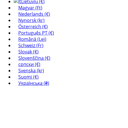
Lietuvių (€)
Magyar (Ft)
Nederlands (€)
Nynorsk (kr)
Österreich (€)
Português PT (€)
Română (Lei)
Schweiz (Fr)
Slovak (€)
Slovenščina (€)
српски (€)
Svenska (kr)
Suomi (€)
Українська (₴)