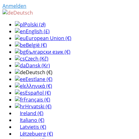
Anmelden
Deutsch
Polski (zł)
English (£)
European Union (€)
België (€)
български език (€)
Czech (Kč)
Dansk (Kr)
Deutsch (€)
Eestlane (€)
ελληνικά (€)
Español (€)
Français (€)
Hrvatski (€)
Ireland (€)
Italiano (€)
Latvietis (€)
Lëtzebuerg (€)