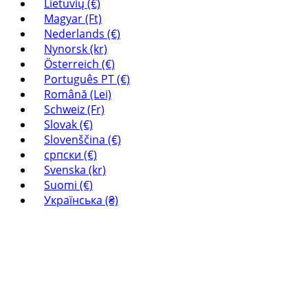
Lietuvių (€)
Magyar (Ft)
Nederlands (€)
Nynorsk (kr)
Österreich (€)
Português PT (€)
Română (Lei)
Schweiz (Fr)
Slovak (€)
Slovenščina (€)
српски (€)
Svenska (kr)
Suomi (€)
Українська (₴)