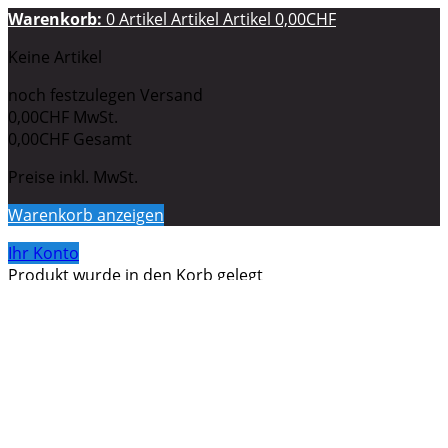
Warenkorb:
0
Artikel
Artikel
Artikel
0,00CHF
Keine Artikel
noch festzulegen
Versand
0,00CHF
MwSt.
0,00CHF
Gesamt
Preise inkl. MwSt.
Warenkorb anzeigen
Ihr Konto
Produkt wurde in den Korb gelegt
Menge
Gesamt
Sie haben
0
Artikel in Ihrem Warenkorb.
Es gibt 1 Artikel
in Ihrem Warenkorb.
Gesamt Artikel (inkl. MwSt.)
Gesamt Versandkosten (inkl. MwSt.)
noch festzulegen
MwSt.
0,00CHF