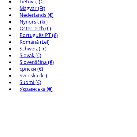
Lietuvių (€)
Magyar (Ft)
Nederlands (€)
Nynorsk (kr)
Österreich (€)
Português PT (€)
Română (Lei)
Schweiz (Fr)
Slovak (€)
Slovenščina (€)
српски (€)
Svenska (kr)
Suomi (€)
Українська (₴)