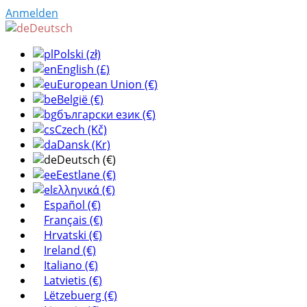
Anmelden
Deutsch
Polski (zł)
English (£)
European Union (€)
België (€)
български език (€)
Czech (Kč)
Dansk (Kr)
Deutsch (€)
Eestlane (€)
ελληνικά (€)
Español (€)
Français (€)
Hrvatski (€)
Ireland (€)
Italiano (€)
Latvietis (€)
Lëtzebuerg (€)